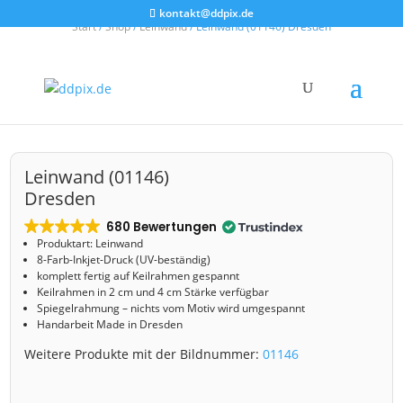
kontakt@ddpix.de
Start
/
Shop
/
Leinwand
/ Leinwand (01146) Dresden
Leinwand (01146)
Dresden
680 Bewertungen
Produktart: Leinwand
8-Farb-Inkjet-Druck (UV-beständig)
komplett fertig auf Keilrahmen gespannt
Keilrahmen in 2 cm und 4 cm Stärke verfügbar
Spiegelrahmung – nichts vom Motiv wird umgespannt
Handarbeit Made in Dresden
Weitere Produkte mit der Bildnummer:
01146