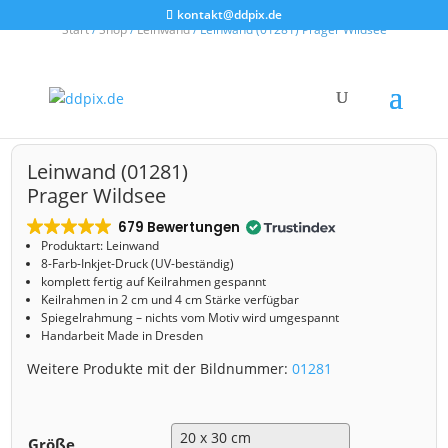
kontakt@ddpix.de
Start
/
Shop
/
Leinwand
/ Leinwand (01281) Prager Wildsee
Leinwand (01281)
Prager Wildsee
679 Bewertungen
Produktart: Leinwand
8-Farb-Inkjet-Druck (UV-beständig)
komplett fertig auf Keilrahmen gespannt
Keilrahmen in 2 cm und 4 cm Stärke verfügbar
Spiegelrahmung – nichts vom Motiv wird umgespannt
Handarbeit Made in Dresden
Weitere Produkte mit der Bildnummer:
01281
Größe