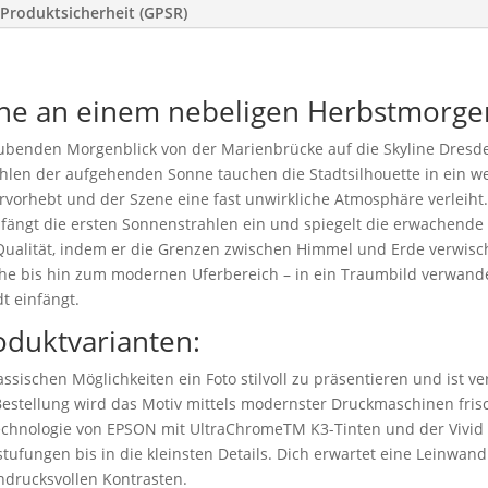
Produktsicherheit (GPSR)
yline an einem nebeligen Herbstmorge
ubenden Morgenblick von der Marienbrücke auf die Skyline Dresden
ahlen der aufgehenden Sonne tauchen die Stadtsilhouette in ein wei
orhebt und der Szene eine fast unwirkliche Atmosphäre verleiht. D
r fängt die ersten Sonnenstrahlen ein und spiegelt die erwachende 
Qualität, indem er die Grenzen zwischen Himmel und Erde verwisch
che bis hin zum modernen Uferbereich – in ein Traumbild verwande
t einfängt.
oduktvarianten:
ssischen Möglichkeiten ein Foto stilvoll zu präsentieren und ist v
stellung wird das Motiv mittels modernster Druckmaschinen frisc
technologie von EPSON mit UltraChromeTM K3-Tinten und der Vivid
tufungen bis in die kleinsten Details. Dich erwartet eine Leinwand 
drucksvollen Kontrasten.