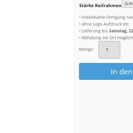
Stärke Keilrahmen
• individuelle Fertigung na
• ohne Logo-Aufdruck etc.
• Lieferung bis
Samstag, 2
• Abholung vor Ort möglic
Leinwand
(01284)
Menge:
Dresden
Skyline
Menge
In de