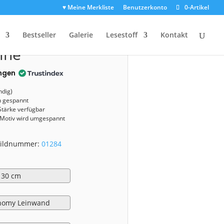
♥ Meine Merkliste
Benutzerkonto
0-Artikel
1284)
Bestseller
Galerie
Lesestoff
Kontakt
ine
ngen
ndig)
n gespannt
Stärke verfügbar
 Motiv wird umgespannt
 Bildnummer:
01284