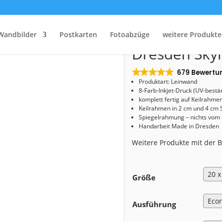
Start
/
Shop
/
Leinwand
/ Leinwand (01284) Dresden Skyline
Leinwand (0
Wandbilder
Postkarten
Fotoabzüge
weitere Produkte
Dresden Skyl
679 Bewertu
Produktart: Leinwand
8-Farb-Inkjet-Druck (UV-bestä
komplett fertig auf Keilrahme
Keilrahmen in 2 cm und 4 cm 
Spiegelrahmung – nichts vom
Handarbeit Made in Dresden
Weitere Produkte mit der
Größe
Ausführung