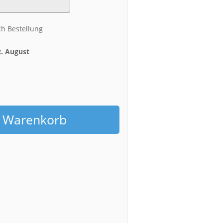
ch Bestellung
2. August
h
n Warenkorb