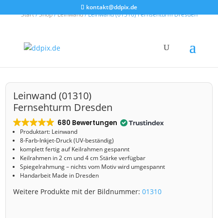
kontakt@ddpix.de
Start
/
Shop
/
Leinwand
/ Leinwand (01310) Fernsehturm Dresden
Leinwand (01310)
Fernsehturm Dresden
680 Bewertungen
Produktart: Leinwand
8-Farb-Inkjet-Druck (UV-beständig)
komplett fertig auf Keilrahmen gespannt
Keilrahmen in 2 cm und 4 cm Stärke verfügbar
Spiegelrahmung – nichts vom Motiv wird umgespannt
Handarbeit Made in Dresden
Weitere Produkte mit der Bildnummer:
01310