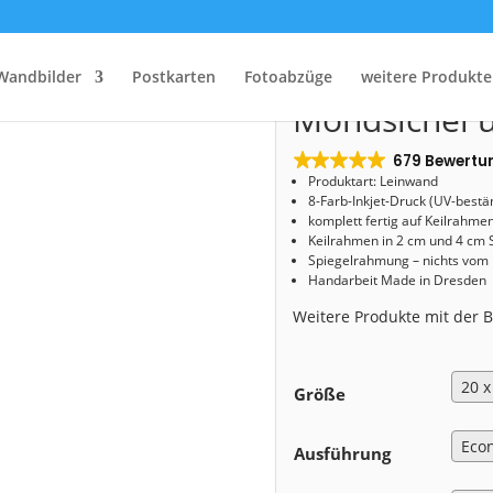
Start
/
Shop
/
Leinwand
/ Leinwand (01405) Mondsichel über Dresden
Leinwand (0
Wandbilder
Postkarten
Fotoabzüge
weitere Produkte
Mondsichel 
679 Bewertu
Produktart: Leinwand
8-Farb-Inkjet-Druck (UV-bestä
komplett fertig auf Keilrahme
Keilrahmen in 2 cm und 4 cm 
Spiegelrahmung – nichts vom
Handarbeit Made in Dresden
Weitere Produkte mit der
Größe
Ausführung