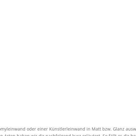
myleinwand oder einer Künstlerleinwand in Matt bzw. Glanz ausw
 Arten haben wir dir nachfolgend kurz erläutert. So fällt es dir be