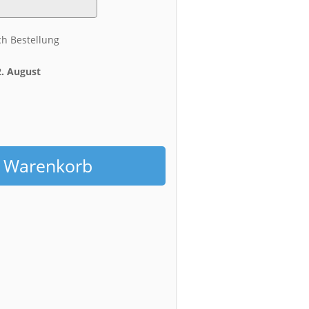
ch Bestellung
2. August
h
n Warenkorb