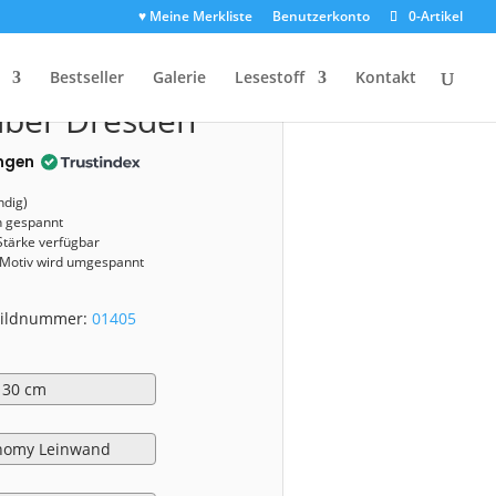
♥ Meine Merkliste
Benutzerkonto
0-Artikel
1405)
Bestseller
Galerie
Lesestoff
Kontakt
über Dresden
ngen
ndig)
n gespannt
Stärke verfügbar
 Motiv wird umgespannt
 Bildnummer:
01405