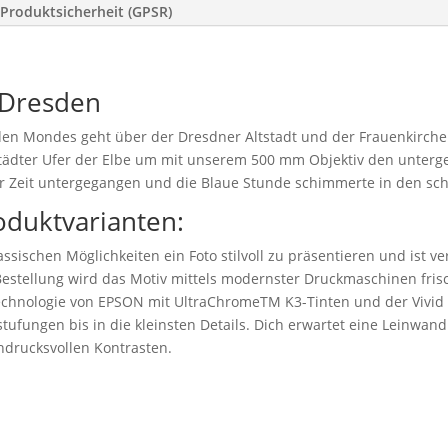
Produktsicherheit (GPSR)
 Dresden
n Mondes geht über der Dresdner Altstadt und der Frauenkirche u
städter Ufer der Elbe um mit unserem 500 mm Objektiv den unterg
er Zeit untergegangen und die Blaue Stunde schimmerte in den sc
oduktvarianten:
ssischen Möglichkeiten ein Foto stilvoll zu präsentieren und ist v
stellung wird das Motiv mittels modernster Druckmaschinen frisc
technologie von EPSON mit UltraChromeTM K3-Tinten und der Vivid
tufungen bis in die kleinsten Details. Dich erwartet eine Leinwand 
drucksvollen Kontrasten.