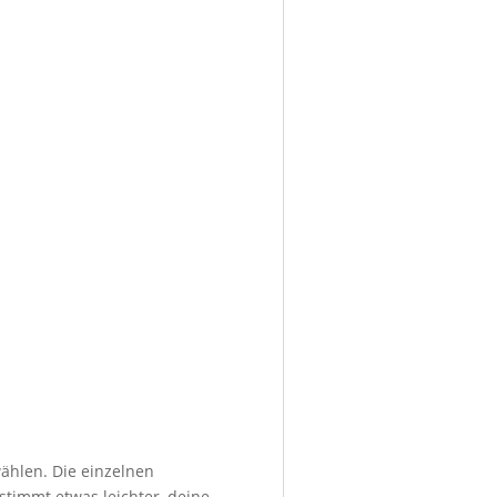
ählen. Die einzelnen
stimmt etwas leichter, deine