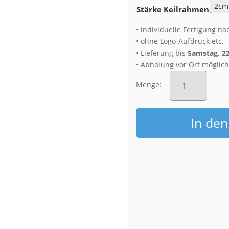
Stärke Keilrahmen
• individuelle Fertigung na
• ohne Logo-Aufdruck etc.
• Lieferung bis
Samstag, 2
• Abholung vor Ort möglic
Leinwand
(01405)
Menge:
Mondsichel
über
Dresden
In de
Menge