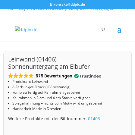
kontakt@ddpix.de
Start
/
Shop
/
Leinwand
/ Leinwand (01406) Sonnenuntergang am Elbufer
Leinwand (01406)
Sonnenuntergang am Elbufer
679 Bewertungen
Produktart: Leinwand
8-Farb-Inkjet-Druck (UV-beständig)
komplett fertig auf Keilrahmen gespannt
Keilrahmen in 2 cm und 4 cm Stärke verfügbar
Spiegelrahmung – nichts vom Motiv wird umgespannt
Handarbeit Made in Dresden
Weitere Produkte mit der Bildnummer:
01406