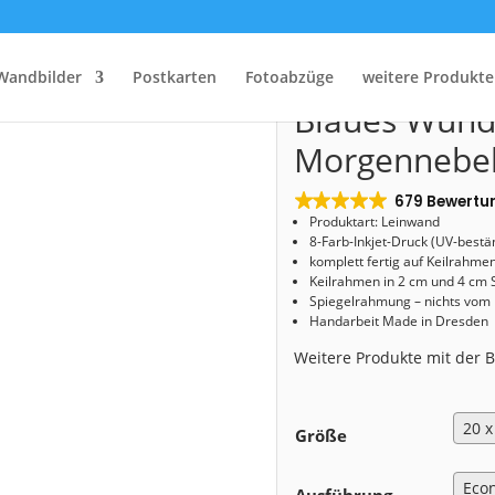
Start
/
Shop
/
Leinwand
/ Leinwand (01551) Blaues Wunder im Morgennebel
Leinwand (0
Wandbilder
Postkarten
Fotoabzüge
weitere Produkte
Blaues Wund
Morgennebe
679 Bewertu
Produktart: Leinwand
8-Farb-Inkjet-Druck (UV-bestä
komplett fertig auf Keilrahme
Keilrahmen in 2 cm und 4 cm 
Spiegelrahmung – nichts vom
Handarbeit Made in Dresden
Weitere Produkte mit der
Größe
Ausführung