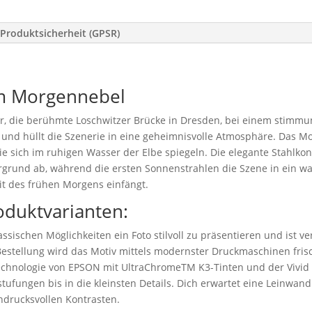
Produktsicherheit (GPSR)
m Morgennebel
r, die berühmte Loschwitzer Brücke in Dresden, bei einem stimm
e und hüllt die Szenerie in eine geheimnisvolle Atmosphäre. Das 
e sich im ruhigen Wasser der Elbe spiegeln. Die elegante Stahlkon
rgrund ab, während die ersten Sonnenstrahlen die Szene in ein wa
it des frühen Morgens einfängt.
oduktvarianten:
ssischen Möglichkeiten ein Foto stilvoll zu präsentieren und ist v
stellung wird das Motiv mittels modernster Druckmaschinen frisc
technologie von EPSON mit UltraChromeTM K3-Tinten und der Vivid
tufungen bis in die kleinsten Details. Dich erwartet eine Leinwand 
drucksvollen Kontrasten.