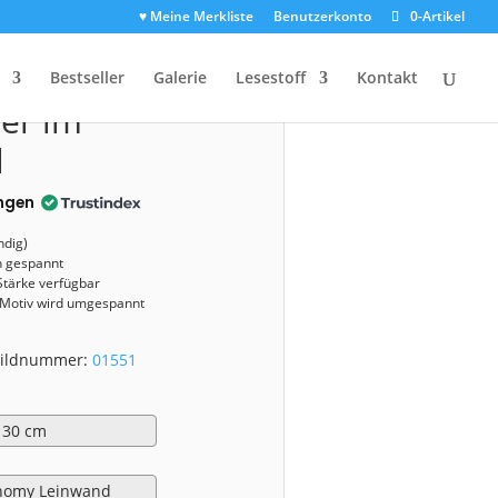
♥ Meine Merkliste
Benutzerkonto
0-Artikel
1551)
Bestseller
Galerie
Lesestoff
Kontakt
er im
l
ngen
ndig)
n gespannt
Stärke verfügbar
 Motiv wird umgespannt
 Bildnummer:
01551