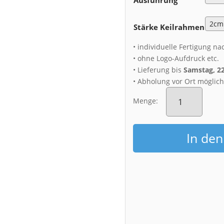
Stärke Keilrahmen
• individuelle Fertigung na
• ohne Logo-Aufdruck etc.
• Lieferung bis
Samstag, 2
• Abholung vor Ort möglic
Leinwand
(01551)
Menge:
Blaues
Wunder
im
In de
Morgennebel
Menge