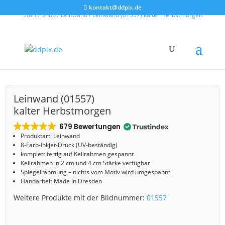
kontakt@ddpix.de
Start
/
Shop
/
Leinwand
/ Leinwand (01557) kalter Herbstmorgen
Leinwand (01557)
kalter Herbstmorgen
679 Bewertungen
Produktart: Leinwand
8-Farb-Inkjet-Druck (UV-beständig)
komplett fertig auf Keilrahmen gespannt
Keilrahmen in 2 cm und 4 cm Stärke verfügbar
Spiegelrahmung – nichts vom Motiv wird umgespannt
Handarbeit Made in Dresden
Weitere Produkte mit der Bildnummer:
01557