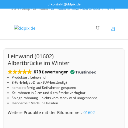
kontakt@ddpix.de
Start
/
Shop
/
Leinwand
/ Leinwand (01602) Albertbrücke im Winter
Leinwand (01602)
Albertbrücke im Winter
679 Bewertungen
Produktart: Leinwand
8-Farb-Inkjet-Druck (UV-beständig)
komplett fertig auf Keilrahmen gespannt
Keilrahmen in 2 cm und 4 cm Stärke verfügbar
Spiegelrahmung – nichts vom Motiv wird umgespannt
Handarbeit Made in Dresden
Weitere Produkte mit der Bildnummer:
01602