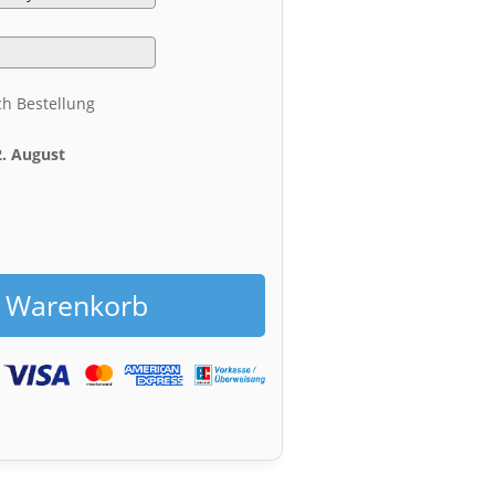
ch Bestellung
2. August
h
n Warenkorb
g