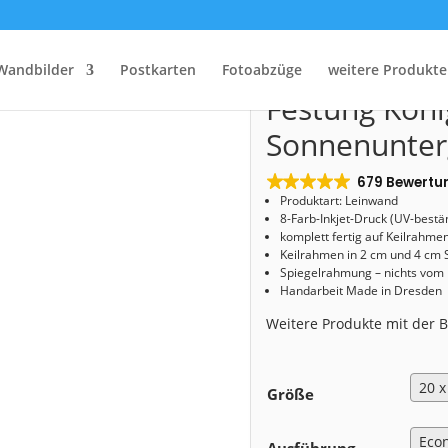
art
/
Shop
/
Leinwand
/ Leinwand (01678) Festung Königstein zum Sonnenunterg
Leinwand (0
Wandbilder
Postkarten
Fotoabzüge
weitere Produkte
Festung Köni
Sonnenunte
679 Bewertu
Produktart: Leinwand
8-Farb-Inkjet-Druck (UV-bestä
komplett fertig auf Keilrahme
Keilrahmen in 2 cm und 4 cm 
Spiegelrahmung – nichts vom
Handarbeit Made in Dresden
Weitere Produkte mit der
Größe
Ausführung