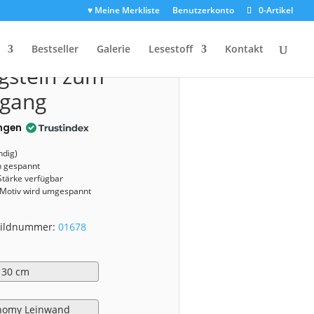
♥ Meine Merkliste
Benutzerkonto
0-Artikel
ang
1678)
Bestseller
Galerie
Lesestoff
Kontakt
gstein zum
rgang
ngen
ndig)
n gespannt
Stärke verfügbar
 Motiv wird umgespannt
 Bildnummer:
01678