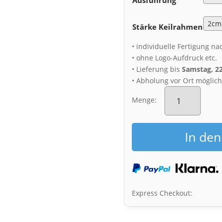
Stärke Keilrahmen
• individuelle Fertigung na
• ohne Logo-Aufdruck etc.
• Lieferung bis
Samstag, 2
• Abholung vor Ort möglic
Leinwand
(01678)
Menge:
Festung
Königstein
zum
In de
Sonnenuntergan
Menge
Express Checkout: