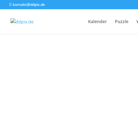
kontakt@ddpix.de
St
Kalender
Puzzle