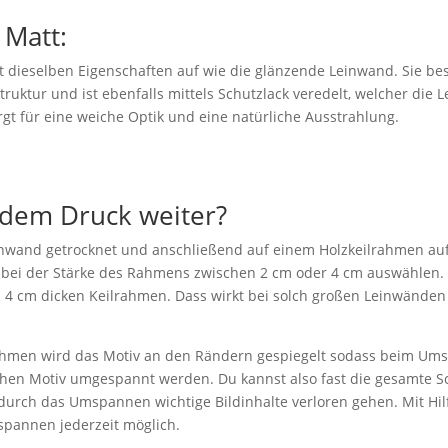
 Matt:
 dieselben Eigenschaften auf wie die glänzende Leinwand. Sie besi
truktur und ist ebenfalls mittels Schutzlack veredelt, welcher die
gt für eine weiche Optik und eine natürliche Ausstrahlung.
 dem Druck weiter?
nwand getrocknet und anschließend auf einem Holzkeilrahmen aufg
t bei der Stärke des Rahmens zwischen 2 cm oder 4 cm auswählen.
4 cm dicken Keilrahmen. Dass wirkt bei solch großen Leinwänden 
rahmen wird das Motiv an den Rändern gespiegelt sodass beim U
ichen Motiv umgespannt werden. Du kannst also fast die gesamte S
rch das Umspannen wichtige Bildinhalte verloren gehen. Mit Hilfe
spannen jederzeit möglich.