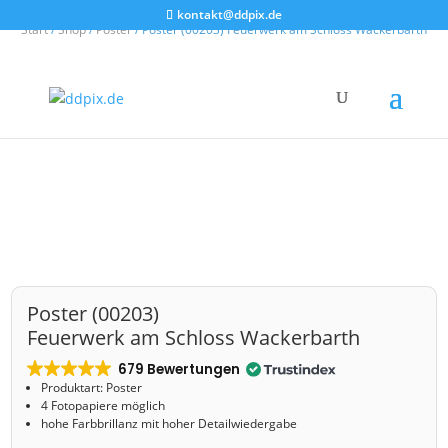
kontakt@ddpix.de
Start
/
Shop
/
Poster
/ Poster (00203) Feuerwerk am Schloss Wackerbarth
Poster (00203)
Feuerwerk am Schloss Wackerbarth
679 Bewertungen
Produktart: Poster
4 Fotopapiere möglich
hohe Farbbrillanz mit hoher Detailwiedergabe