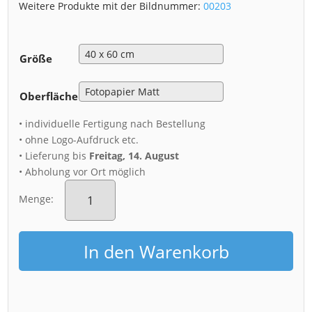
Weitere Produkte mit der Bildnummer:
00203
Größe
Oberfläche
• individuelle Fertigung nach Bestellung
• ohne Logo-Aufdruck etc.
• Lieferung bis
Freitag, 14. August
• Abholung vor Ort möglich
Poster
(00203)
Menge:
Feuerwerk
am
Schloss
In den Warenkorb
Wackerbarth
Menge