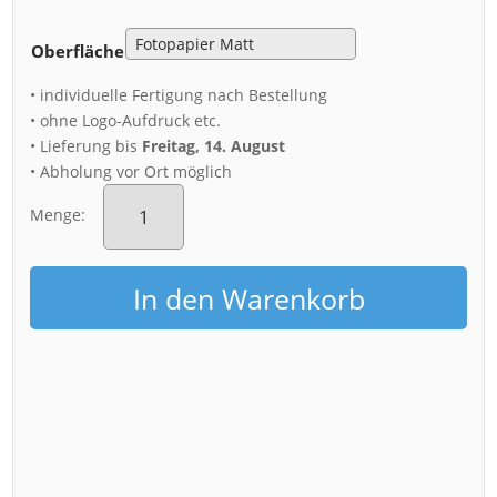
Oberfläche
• individuelle Fertigung nach Bestellung
• ohne Logo-Aufdruck etc.
• Lieferung bis
Freitag, 14. August
• Abholung vor Ort möglich
Poster
(00311)
Menge:
Blick
aus
dem
In den Warenkorb
Heißluftballon
Menge