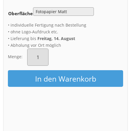
Oberfläche
• individuelle Fertigung nach Bestellung
• ohne Logo-Aufdruck etc.
• Lieferung bis
Freitag, 14. August
• Abholung vor Ort möglich
Poster
(00315)
Menge:
Skyline
Dresden
bei
In den Warenkorb
Sturm
Menge