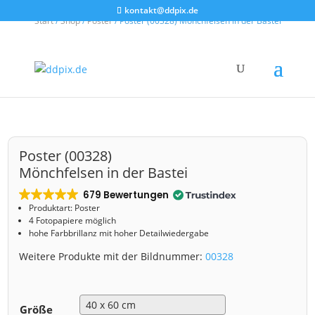
kontakt@ddpix.de
Start
/
Shop
/
Poster
/ Poster (00328) Mönchfelsen in der Bastei
Poster (00328)
Mönchfelsen in der Bastei
679 Bewertungen
Produktart: Poster
4 Fotopapiere möglich
hohe Farbbrillanz mit hoher Detailwiedergabe
Weitere Produkte mit der Bildnummer:
00328
Größe