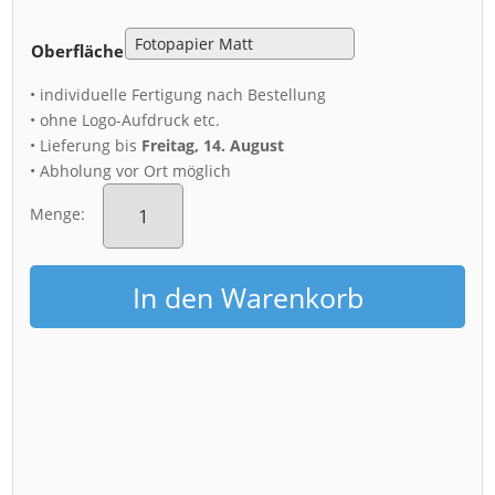
Oberfläche
• individuelle Fertigung nach Bestellung
• ohne Logo-Aufdruck etc.
• Lieferung bis
Freitag, 14. August
• Abholung vor Ort möglich
Poster
(00328)
Menge:
Mönchfelsen
in
der
In den Warenkorb
Bastei
Menge