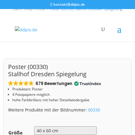
kontakt@ddpix.de
Start
/
Shop
/
Poster
/ Poster (00330) Stallhof Dresden Spiegelung
Poster (00330)
Stallhof Dresden Spiegelung
679 Bewertungen
Produktart: Poster
4 Fotopapiere möglich
hohe Farbbrillanz mit hoher Detailwiedergabe
Weitere Produkte mit der Bildnummer:
00330
Größe