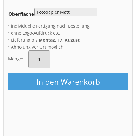
Oberfläche
• individuelle Fertigung nach Bestellung
• ohne Logo-Aufdruck etc.
• Lieferung bis
Montag, 17. August
• Abholung vor Ort möglich
Poster
(00330)
Menge:
Stallhof
Dresden
Spiegelung
In den Warenkorb
Menge