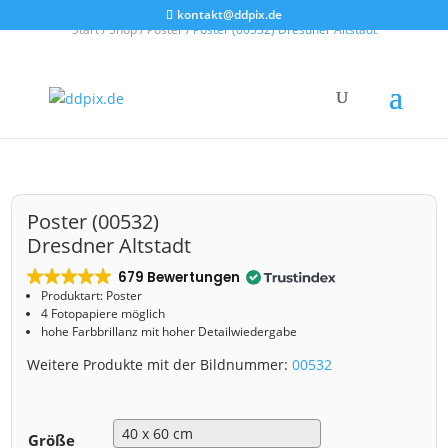
kontakt@ddpix.de
Start
/
Shop
/
Poster
/ Poster (00532) Dresdner Altstadt
Poster (00532)
Dresdner Altstadt
679 Bewertungen
Produktart: Poster
4 Fotopapiere möglich
hohe Farbbrillanz mit hoher Detailwiedergabe
Weitere Produkte mit der Bildnummer:
00532
Größe