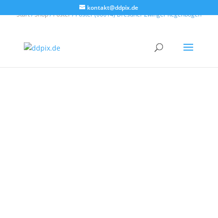
kontakt@ddpix.de
Start
/
Shop
/
Poster
/ Poster (00614) Dresdner Zwinger Regenbogen