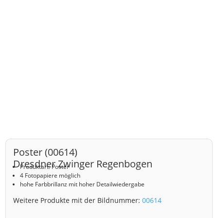
Poster (00614)
Dresdner Zwinger Regenbogen
Produktart: Poster
4 Fotopapiere möglich
hohe Farbbrillanz mit hoher Detailwiedergabe
Weitere Produkte mit der Bildnummer:
00614