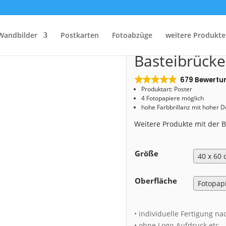
Start
/
Shop
/
Poster
/ Poster (00641) Basteibrücke
Wandbilder
Postkarten
Fotoabzüge
weitere Produkte
Poster (0064
Basteibrücke
679 Bewertu
Produktart: Poster
4 Fotopapiere möglich
hohe Farbbrillanz mit hoher 
Weitere Produkte mit der
Größe
Oberfläche
• individuelle Fertigung na
• ohne Logo-Aufdruck etc.