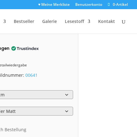
♥ Meine Merkliste
Benutzerkonto
0-Artikel
Bestseller
Galerie
Lesestoff
Kontakt
1)
ngen
Detailwiedergabe
 Bildnummer:
00641
ch Bestellung