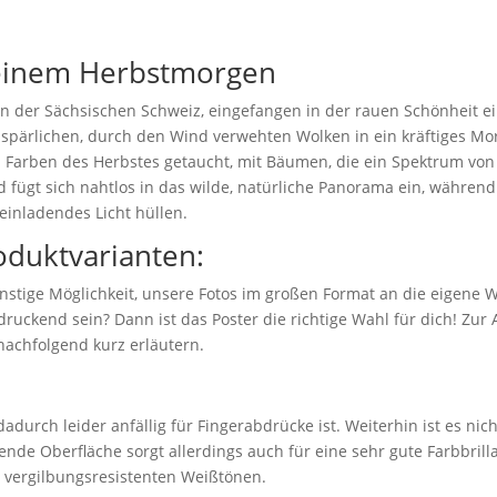
 einem Herbstmorgen
e in der Sächsischen Schweiz, eingefangen in der rauen Schönheit 
 spärlichen, durch den Wind verwehten Wolken in ein kräftiges M
n Farben des Herbstes getaucht, mit Bäumen, die ein Spektrum von 
d fügt sich nahtlos in das wilde, natürliche Panorama ein, währen
einladendes Licht hüllen.
oduktvarianten:
nstige Möglichkeit, unsere Fotos im großen Format an die eigene 
ruckend sein? Dann ist das Poster die richtige Wahl für dich! Zu
nachfolgend kurz erläutern.
adurch leider anfällig für Fingerabdrücke ist. Weiterhin ist es nic
ende Oberfläche sorgt allerdings auch für eine sehr gute Farbbril
n vergilbungsresistenten Weißtönen.