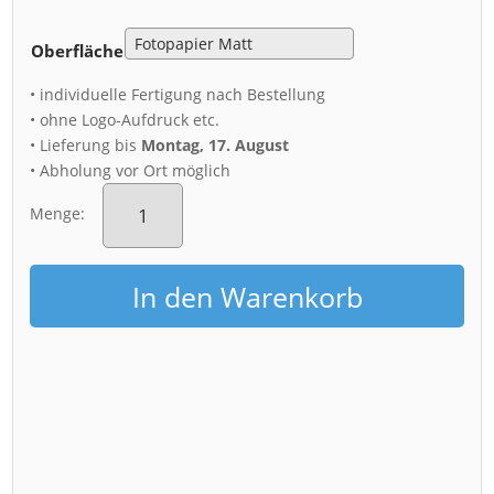
Oberfläche
• individuelle Fertigung nach Bestellung
• ohne Logo-Aufdruck etc.
• Lieferung bis
Montag, 17. August
• Abholung vor Ort möglich
Poster
(00683)
Menge:
Palais
im
Großen
In den Warenkorb
Garten
Menge