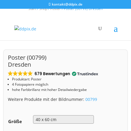
kontakt@ddpix.de
Start
/
Shop
/
Poster
/ Poster (00799) Dresden
Poster (00799)
Dresden
679 Bewertungen
Produktart: Poster
4 Fotopapiere möglich
hohe Farbbrillanz mit hoher Detailwiedergabe
Weitere Produkte mit der Bildnummer:
00799
Größe