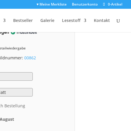
♥ Meine Merkliste
Benutzerkonto
0-Artikel
2)
Bestseller
Galerie
Lesestoff
Kontakt
ngen
Detailwiedergabe
 Bildnummer:
00862
ch Bestellung
. August
h