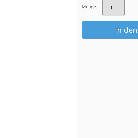
Poster
(00862)
Menge:
Menge
In de