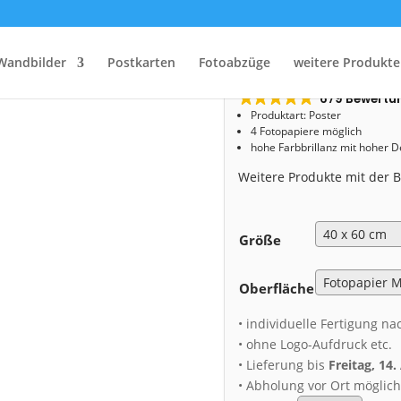
Start
/
Shop
/
Poster
/ Poster (00862)
Poster (0086
Wandbilder
Postkarten
Fotoabzüge
weitere Produkte
679 Bewertu
Produktart: Poster
4 Fotopapiere möglich
hohe Farbbrillanz mit hoher 
Weitere Produkte mit der
Größe
Oberfläche
• individuelle Fertigung na
• ohne Logo-Aufdruck etc.
• Lieferung bis
Freitag, 14
• Abholung vor Ort möglic