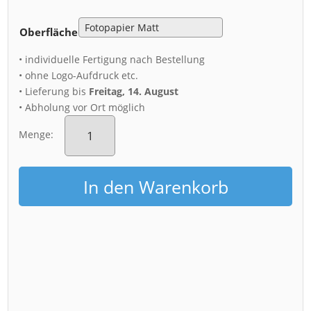
Oberfläche
• individuelle Fertigung nach Bestellung
• ohne Logo-Aufdruck etc.
• Lieferung bis
Freitag, 14. August
• Abholung vor Ort möglich
Poster
(00883)
Menge:
Herbstnacht
an
der
In den Warenkorb
Frauenkirche
Menge