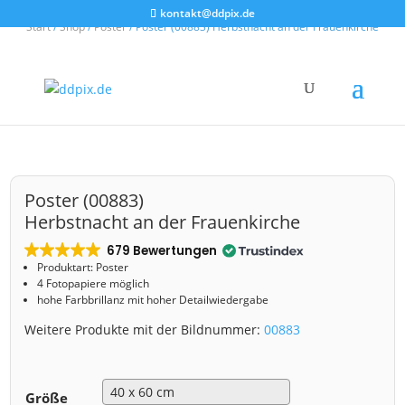
kontakt@ddpix.de
Start
/
Shop
/
Poster
/ Poster (00883) Herbstnacht an der Frauenkirche
Poster (00883)
Herbstnacht an der Frauenkirche
679 Bewertungen
Produktart: Poster
4 Fotopapiere möglich
hohe Farbbrillanz mit hoher Detailwiedergabe
Weitere Produkte mit der Bildnummer:
00883
Größe