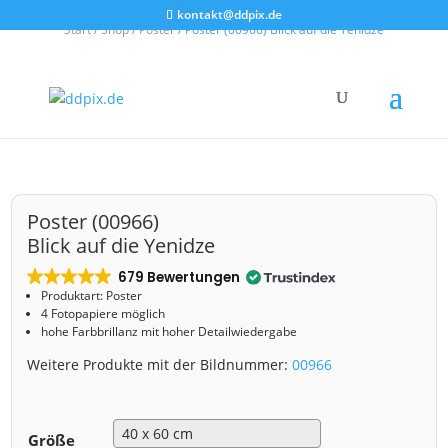
kontakt@ddpix.de
Start
/
Shop
/
Poster
/ Poster (00966) Blick auf die Yenidze
Poster (00966)
Blick auf die Yenidze
679 Bewertungen
Produktart: Poster
4 Fotopapiere möglich
hohe Farbbrillanz mit hoher Detailwiedergabe
Weitere Produkte mit der Bildnummer:
00966
Größe