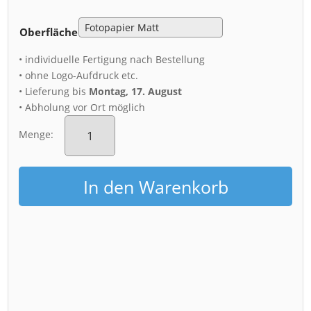
Oberfläche
• individuelle Fertigung nach Bestellung
• ohne Logo-Aufdruck etc.
• Lieferung bis
Montag, 17. August
• Abholung vor Ort möglich
Poster
(00966)
Menge:
Blick
auf
die
In den Warenkorb
Yenidze
Menge