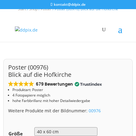
kontakt@ddpix.de
Start
/
Shop
/
Poster
/ Poster (00976) Blick auf die Hofkirche
Poster (00976)
Blick auf die Hofkirche
679 Bewertungen
Produktart: Poster
4 Fotopapiere möglich
hohe Farbbrillanz mit hoher Detailwiedergabe
Weitere Produkte mit der Bildnummer:
00976
Größe