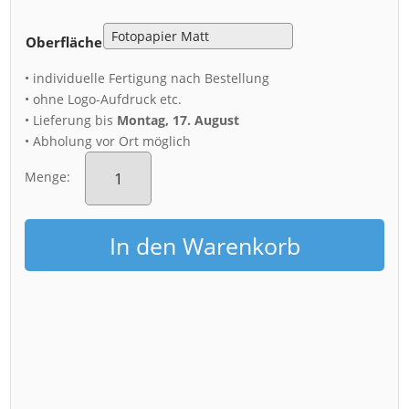
Oberfläche
• individuelle Fertigung nach Bestellung
• ohne Logo-Aufdruck etc.
• Lieferung bis
Montag, 17. August
• Abholung vor Ort möglich
Poster
(00976)
Menge:
Blick
auf
die
In den Warenkorb
Hofkirche
Menge