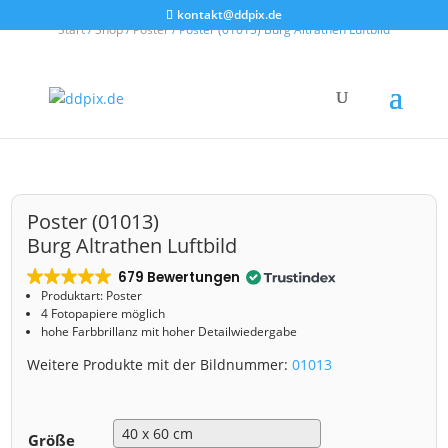
kontakt@ddpix.de
Start
/
Shop
/
Poster
/ Poster (01013) Burg Altrathen Luftbild
Poster (01013)
Burg Altrathen Luftbild
679 Bewertungen
Produktart: Poster
4 Fotopapiere möglich
hohe Farbbrillanz mit hoher Detailwiedergabe
Weitere Produkte mit der Bildnummer:
01013
Größe