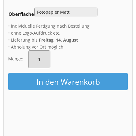
Oberfläche
• individuelle Fertigung nach Bestellung
• ohne Logo-Aufdruck etc.
• Lieferung bis
Freitag, 14. August
• Abholung vor Ort möglich
Poster
(01013)
Menge:
Burg
Altrathen
Luftbild
In den Warenkorb
Menge