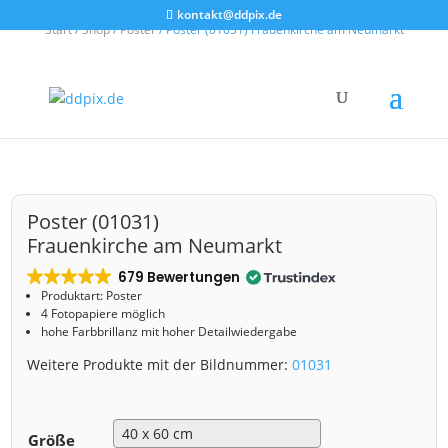
kontakt@ddpix.de
Start
/
Shop
/
Poster
/ Poster (01031) Frauenkirche am Neumarkt
Poster (01031)
Frauenkirche am Neumarkt
679 Bewertungen
Produktart: Poster
4 Fotopapiere möglich
hohe Farbbrillanz mit hoher Detailwiedergabe
Weitere Produkte mit der Bildnummer:
01031
Größe