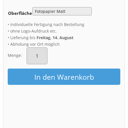
Oberfläche
• individuelle Fertigung nach Bestellung
• ohne Logo-Aufdruck etc.
• Lieferung bis
Freitag, 14. August
• Abholung vor Ort möglich
Poster
(01031)
Menge:
Frauenkirche
am
Neumarkt
In den Warenkorb
Menge