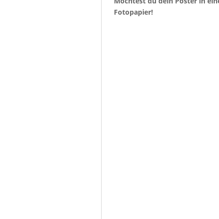
Möchtest du dein Poster in ein
Fotopapier!