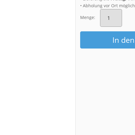
• Abholung vor Ort möglic
Poster
(01082)
Menge:
Baumallee
im
Nebel
In de
Menge