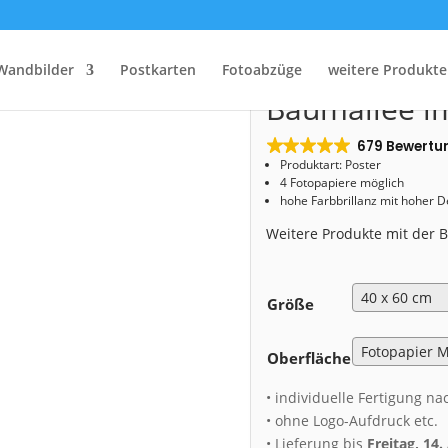
Start
/
Shop
/
Poster
/ Poster (01082) Baumallee im Nebel
Poster (0108
Wandbilder
Postkarten
Fotoabzüge
weitere Produkte
Baumallee i
679 Bewertu
Produktart: Poster
4 Fotopapiere möglich
hohe Farbbrillanz mit hoher 
Weitere Produkte mit der
Größe
Oberfläche
• individuelle Fertigung na
• ohne Logo-Aufdruck etc.
• Lieferung bis
Freitag, 14