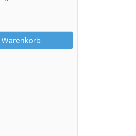
h
n Warenkorb