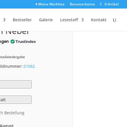
♥ Meine Merkliste
Benutzerkonto
0-Artikel
2)
Bestseller
Galerie
Lesestoff
Kontakt
m Nebel
ngen
Detailwiedergabe
 Bildnummer:
01082
ch Bestellung
. August