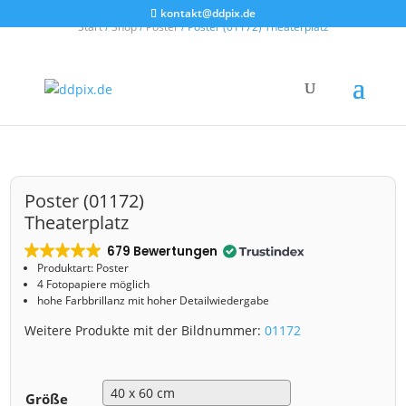
kontakt@ddpix.de
Start
/
Shop
/
Poster
/ Poster (01172) Theaterplatz
Poster (01172)
Theaterplatz
679 Bewertungen
Produktart: Poster
4 Fotopapiere möglich
hohe Farbbrillanz mit hoher Detailwiedergabe
Weitere Produkte mit der Bildnummer:
01172
Größe