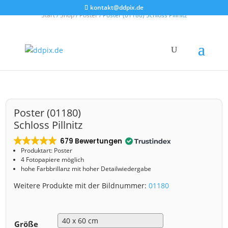
kontakt@ddpix.de
Start
/
Shop
/
Poster
/ Poster (01180) Schloss Pillnitz
Poster (01180)
Schloss Pillnitz
679 Bewertungen
Produktart: Poster
4 Fotopapiere möglich
hohe Farbbrillanz mit hoher Detailwiedergabe
Weitere Produkte mit der Bildnummer:
01180
Größe