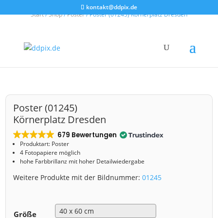
kontakt@ddpix.de
Start
/
Shop
/
Poster
/ Poster (01245) Körnerplatz Dresden
Poster (01245)
Körnerplatz Dresden
679 Bewertungen
Produktart: Poster
4 Fotopapiere möglich
hohe Farbbrillanz mit hoher Detailwiedergabe
Weitere Produkte mit der Bildnummer:
01245
Größe