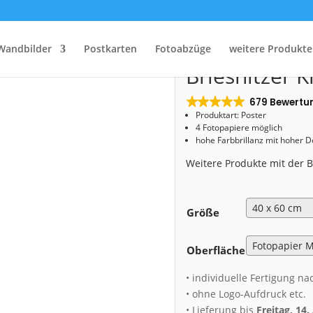
Start
/
Shop
/
Poster
/ Poster (01303) Briesnitzer Kirche
Poster (0130
Wandbilder
Postkarten
Fotoabzüge
weitere Produkte
Briesnitzer K
679 Bewertu
Produktart: Poster
4 Fotopapiere möglich
hohe Farbbrillanz mit hoher 
Weitere Produkte mit der
Größe
Oberfläche
• individuelle Fertigung na
• ohne Logo-Aufdruck etc.
• Lieferung bis
Freitag, 14