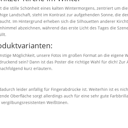
ie stille Schönheit eines kalten Wintermorgens, zentriert um die 
ruhige Landschaft, steht im Kontrast zur aufgehenden Sonne, die d
ucht. Im Hintergrund erheben sich die Silhouetten anderer Kircht
immel abzeichnen, während das erste Licht des Tages die Szene 
llt.
oduktvarianten:
nstige Möglichkeit, unsere Fotos im großen Format an die eigene 
ruckend sein? Dann ist das Poster die richtige Wahl für dich! Zu
nachfolgend kurz erläutern.
adurch leider anfällig für Fingerabdrücke ist. Weiterhin ist es nic
ende Oberfläche sorgt allerdings auch für eine sehr gute Farbbril
n vergilbungsresistenten Weißtönen.