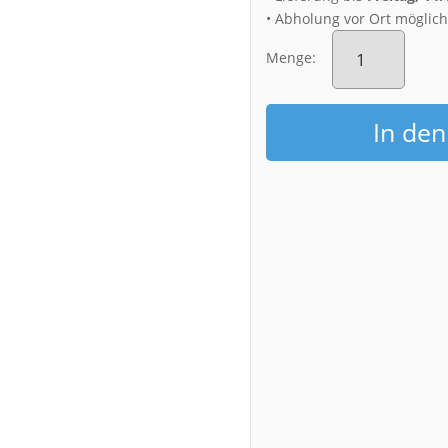
• Abholung vor Ort möglic
Poster
(01303)
Menge:
Briesnitzer
Kirche
Menge
In de