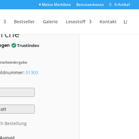
♥ Meine Merkliste
Benutzerkonto
0-Artikel
3)
Bestseller
Galerie
Lesestoff
Kontakt
irche
ngen
Detailwiedergabe
 Bildnummer:
01303
ch Bestellung
. August