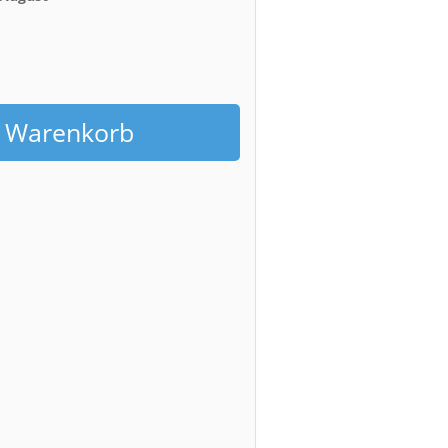
h
n Warenkorb