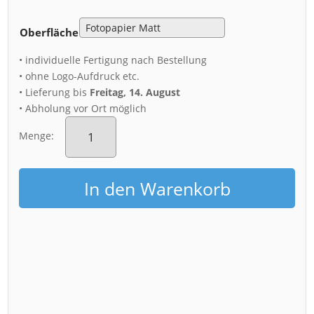
Oberfläche
• individuelle Fertigung nach Bestellung
• ohne Logo-Aufdruck etc.
• Lieferung bis
Freitag, 14. August
• Abholung vor Ort möglich
Poster
(01305)
Menge:
Briesnitzer
Kirche
im
In den Warenkorb
Winter
Menge