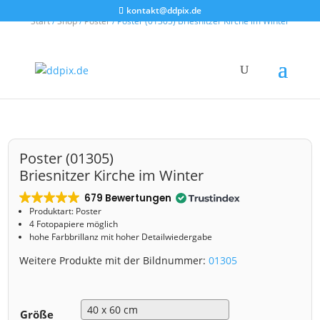
kontakt@ddpix.de
Start
/
Shop
/
Poster
/ Poster (01305) Briesnitzer Kirche im Winter
Poster (01305)
Briesnitzer Kirche im Winter
679 Bewertungen
Produktart: Poster
4 Fotopapiere möglich
hohe Farbbrillanz mit hoher Detailwiedergabe
Weitere Produkte mit der Bildnummer:
01305
Größe