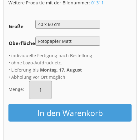
Weitere Produkte mit der Bildnummer:
01311
Größe
Oberfläche
• individuelle Fertigung nach Bestellung
• ohne Logo-Aufdruck etc.
• Lieferung bis
Montag, 17. August
• Abholung vor Ort möglich
Poster
(01311)
Menge:
Feuerwerk
hinter
der
In den Warenkorb
Frauenkirche
Menge