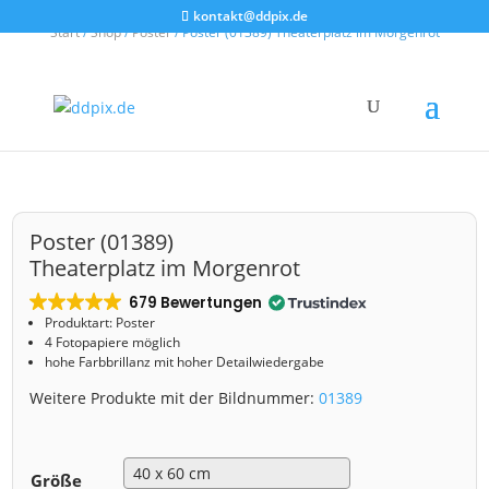
kontakt@ddpix.de
Start
/
Shop
/
Poster
/ Poster (01389) Theaterplatz im Morgenrot
Poster (01389)
Theaterplatz im Morgenrot
679 Bewertungen
Produktart: Poster
4 Fotopapiere möglich
hohe Farbbrillanz mit hoher Detailwiedergabe
Weitere Produkte mit der Bildnummer:
01389
Größe