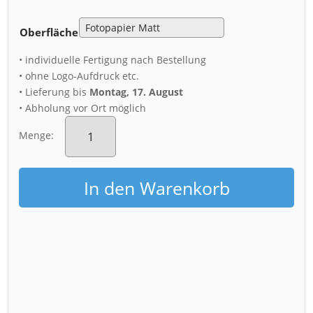
Oberfläche
• individuelle Fertigung nach Bestellung
• ohne Logo-Aufdruck etc.
• Lieferung bis
Montag, 17. August
• Abholung vor Ort möglich
Poster
(01389)
Menge:
Theaterplatz
im
Morgenrot
In den Warenkorb
Menge