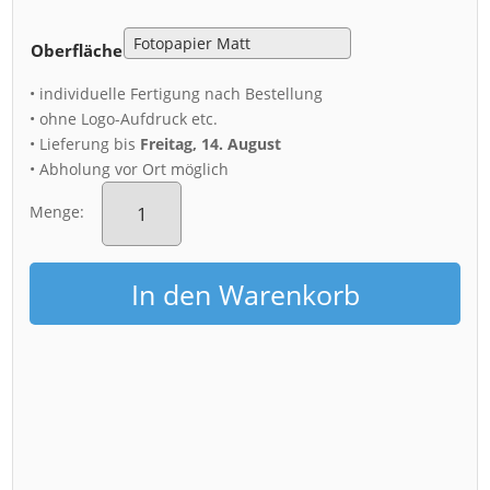
Oberfläche
• individuelle Fertigung nach Bestellung
• ohne Logo-Aufdruck etc.
• Lieferung bis
Freitag, 14. August
• Abholung vor Ort möglich
Poster
(01406)
Menge:
Sonnenuntergang
am
Elbufer
In den Warenkorb
Menge