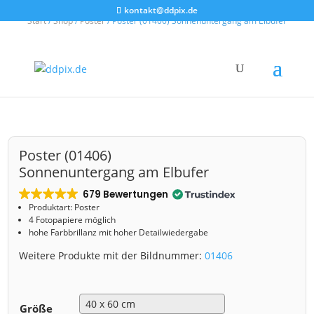
kontakt@ddpix.de
Start
/
Shop
/
Poster
/ Poster (01406) Sonnenuntergang am Elbufer
Poster (01406)
Sonnenuntergang am Elbufer
679 Bewertungen
Produktart: Poster
4 Fotopapiere möglich
hohe Farbbrillanz mit hoher Detailwiedergabe
Weitere Produkte mit der Bildnummer:
01406
Größe