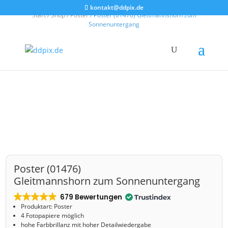
kontakt@ddpix.de
Start
/
Shop
/
Poster
/ Poster (01476) Gleitmannshorn zum
Sonnenuntergang
Poster (01476)
Gleitmannshorn zum Sonnenuntergang
679 Bewertungen
Produktart: Poster
4 Fotopapiere möglich
hohe Farbbrillanz mit hoher Detailwiedergabe