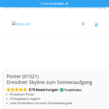
kontakt@ddpix.de
Start
/
Shop
/
Poster
/ Poster (01521) Dresdner Skyline zum Sonnenaufgang
Poster (01521)
Dresdner Skyline zum Sonnenaufgang
679 Bewertungen
Produktart: Poster
4 Fotopapiere möglich
hohe Farbbrillanz mit hoher Detailwiedergabe