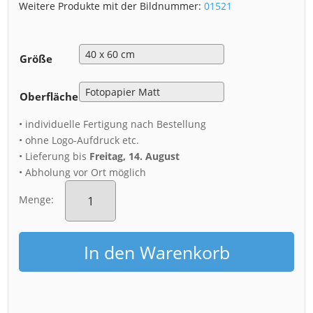
Weitere Produkte mit der Bildnummer:
01521
Größe
Oberfläche
• individuelle Fertigung nach Bestellung
• ohne Logo-Aufdruck etc.
• Lieferung bis
Freitag, 14. August
• Abholung vor Ort möglich
Poster
(01521)
Menge:
Dresdner
Skyline
zum
In den Warenkorb
Sonnenaufgang
Menge