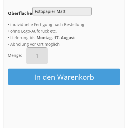
Oberfläche
• individuelle Fertigung nach Bestellung
• ohne Logo-Aufdruck etc.
• Lieferung bis
Montag, 17. August
• Abholung vor Ort möglich
Poster
(01540)
Menge:
Theaterplatz
mit
Regenschauer
In den Warenkorb
Menge