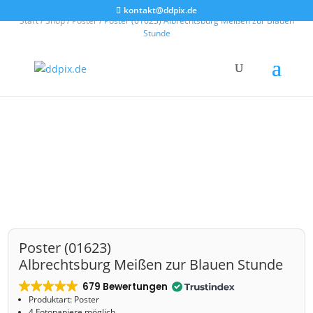
kontakt@ddpix.de
Start
/
Shop
/
Poster
/ Poster (01623) Albrechtsburg Meißen zur Blauen
Stunde
Poster (01623)
Albrechtsburg Meißen zur Blauen Stunde
679 Bewertungen
Produktart: Poster
4 Fotopapiere möglich