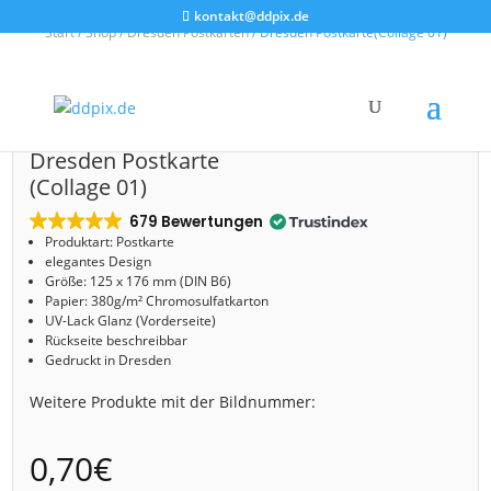
kontakt@ddpix.de
Start
/
Shop
/
Dresden Postkarten
/ Dresden Postkarte(Collage 01)
Dresden Postkarte
(Collage 01)
679 Bewertungen
Produktart: Postkarte
elegantes Design
Größe: 125 x 176 mm (DIN B6)
Papier: 380g/m² Chromosulfatkarton
UV-Lack Glanz (Vorderseite)
Rückseite beschreibbar
Gedruckt in Dresden
Weitere Produkte mit der Bildnummer:
0,70
€