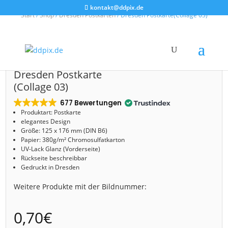
kontakt@ddpix.de
Start
/
Shop
/
Dresden Postkarten
/ Dresden Postkarte(Collage 03)
Dresden Postkarte
(Collage 03)
677 Bewertungen
Produktart: Postkarte
elegantes Design
Größe: 125 x 176 mm (DIN B6)
Papier: 380g/m² Chromosulfatkarton
UV-Lack Glanz (Vorderseite)
Rückseite beschreibbar
Gedruckt in Dresden
Weitere Produkte mit der Bildnummer:
0,70
€