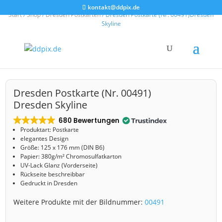
kontakt@ddpix.de
Start
/
Shop
/
Dresden Postkarten
/ Dresden Postkarte (Nr. 00491)Dresden
Skyline
Dresden Postkarte (Nr. 00491)
Dresden Skyline
680 Bewertungen
Produktart: Postkarte
elegantes Design
Größe: 125 x 176 mm (DIN B6)
Papier: 380g/m² Chromosulfatkarton
UV-Lack Glanz (Vorderseite)
Rückseite beschreibbar
Gedruckt in Dresden
Weitere Produkte mit der Bildnummer:
00491