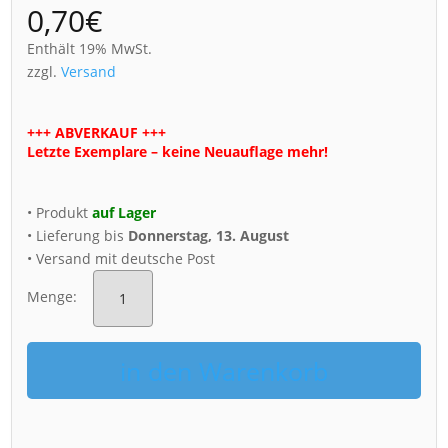
0,70
€
Enthält 19% MwSt.
zzgl.
Versand
+++ ABVERKAUF +++
Letzte Exemplare – keine Neuauflage mehr!
• Produkt
auf Lager
• Lieferung bis
Donnerstag, 13. August
• Versand mit deutsche Post
Dresden
Postkarte
Menge:
(Nr.
00491)Dresden
Skyline
in den Warenkorb
Menge