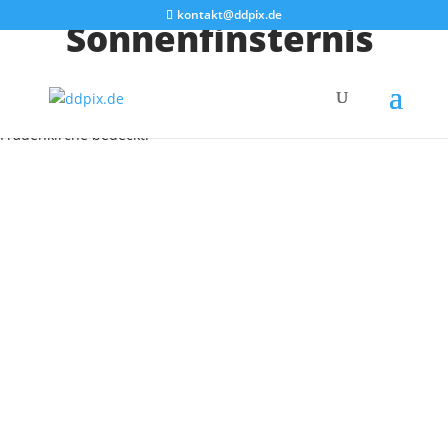
kontakt@ddpix.de
Sonnenfinsternis
Wir erleben gerade unsere eigene kleine Sonnenfinsternis. 😀 Die
Sonne wurde soeben für wenige Sekunden vollständig von der
Frauenkirche bedeckt.