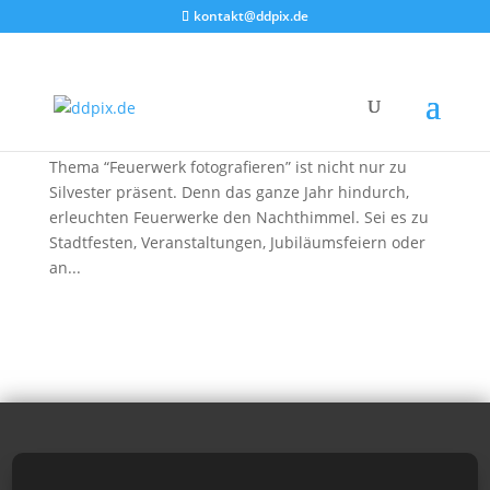
kontakt@ddpix.de
Feuerwerk fotografieren – Tipps & Tricks
von
DDpix
|
29. Dez. 2017
|
Anleitungen
Willkommen im Feuerwerksfotografie Tutorial. Das
Thema “Feuerwerk fotografieren” ist nicht nur zu
Silvester präsent. Denn das ganze Jahr hindurch,
erleuchten Feuerwerke den Nachthimmel. Sei es zu
Stadtfesten, Veranstaltungen, Jubiläumsfeiern oder
an...