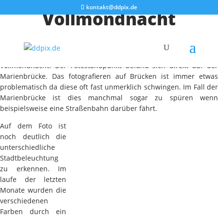
kontakt@ddpix.de
Vollmondnacht
Heute gibt es mal wieder ein Festplattenfund. Das Foto stammt
aus dem Jahr 2009 und zeigt die Dresdner Skyline in einer klaren
Vollmondnacht. Der Fotostandpunkt befand sich direkt auf der
Marienbrücke. Das fotografieren auf Brücken ist immer etwas
problematisch da diese oft fast unmerklich schwingen. Im Fall der
Marienbrücke ist dies manchmal sogar zu spüren wenn
beispielsweise eine Straßenbahn darüber fährt.
Auf dem Foto ist
noch deutlich die
unterschiedliche
Stadtbeleuchtung
zu erkennen. Im
laufe der letzten
Monate wurden die
verschiedenen
Farben durch ein