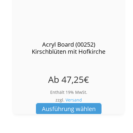
Acryl Board (00252)
Kirschblüten mit Hofkirche
Ab
47,25
€
Enthält 19% MwSt.
zzgl.
Versand
Dieses
Ausführung wählen
Produkt
weist
mehrere