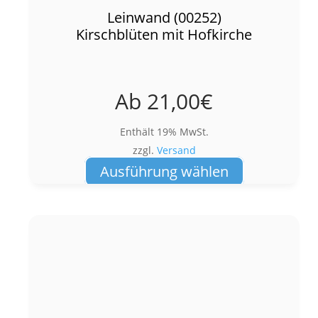
Leinwand (00252)
Kirschblüten mit Hofkirche
Ab
21,00
€
Enthält 19% MwSt.
zzgl.
Versand
Dieses
Ausführung wählen
Produkt
weist
mehrere
Varianten
auf.
Die
Optionen
können