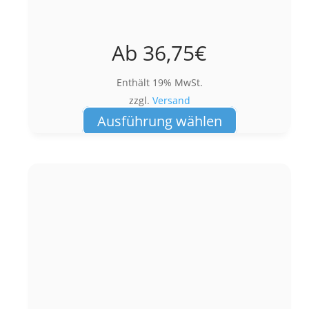
Ab
36,75
€
Enthält 19% MwSt.
zzgl.
Versand
Dieses
Ausführung wählen
Produkt
weist
mehrere
Varianten
auf.
Die
Optionen
können
auf
der