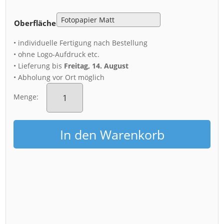
Oberfläche
• individuelle Fertigung nach Bestellung
• ohne Logo-Aufdruck etc.
• Lieferung bis
Freitag, 14. August
• Abholung vor Ort möglich
Poster
(00252)
Menge:
Kirschblüten
mit
Hofkirche
In den Warenkorb
Menge