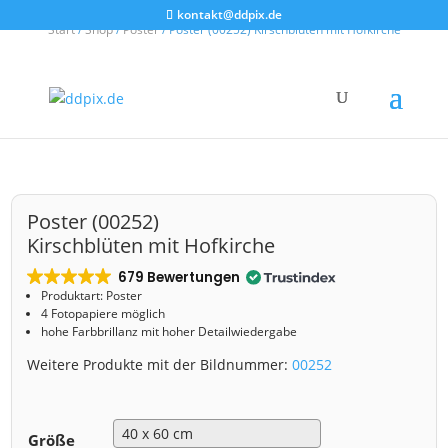
kontakt@ddpix.de
Start
/
Shop
/
Poster
/ Poster (00252) Kirschblüten mit Hofkirche
Poster (00252)
Kirschblüten mit Hofkirche
679 Bewertungen
Produktart: Poster
4 Fotopapiere möglich
hohe Farbbrillanz mit hoher Detailwiedergabe
Weitere Produkte mit der Bildnummer:
00252
Größe