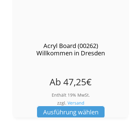
Acryl Board (00262)
Willkommen in Dresden
Ab
47,25
€
Enthält 19% MwSt.
zzgl.
Versand
Dieses
Ausführung wählen
Produkt
weist
mehrere