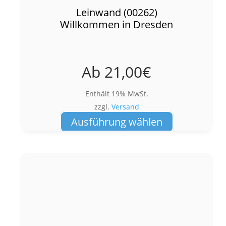
Leinwand (00262)
Willkommen in Dresden
Ab
21,00
€
Enthält 19% MwSt.
zzgl.
Versand
Dieses
Ausführung wählen
Produkt
weist
mehrere
Varianten
auf.
Die
Optionen
können