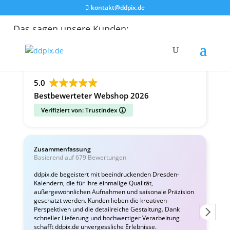
kontakt@ddpix.de
Das sagen unsere Kunden:
Alle Bewertungen
Google
Facebook
5.0
Bestbewerteter Webshop 2026
Verifiziert von: Trustindex
Zusammenfassung
C
Basierend auf 679 Bewertungen
v
ddpix.de begeistert mit beeindruckenden Dresden-
Kalendern, die für ihre einmalige Qualität,
W
außergewöhnlichen Aufnahmen und saisonale Präzision
i
geschätzt werden. Kunden lieben die kreativen
Perspektiven und die detailreiche Gestaltung. Dank
schneller Lieferung und hochwertiger Verarbeitung
schafft ddpix.de unvergessliche Erlebnisse.