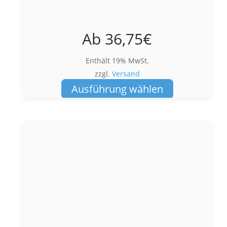
Ab
36,75
€
Enthält 19% MwSt.
zzgl.
Versand
Dieses
Ausführung wählen
Produkt
weist
mehrere
Varianten
auf.
Die
Optionen
können
auf
der