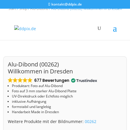
kontakt@ddpix.de
Start
/
Shop
/
Alu-Dibond
/ Alu-Dibond (00262) Willkommen in Dresden
Alu-Dibond (00262)
Willkommen in Dresden
677 Bewertungen
Produktart: Foto auf Alu-Dibond
Foto auf 3 mm starker Alu-Dibond Platte
UV-Direktdruck oder Echtfoto möglich
inklusive Aufhängung
formstabil und langlebig
Handarbeit Made in Dresden
Weitere Produkte mit der Bildnummer:
00262