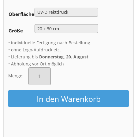
Oberfläche
Größe
• individuelle Fertigung nach Bestellung
• ohne Logo-Aufdruck etc.
• Lieferung bis
Donnerstag, 20. August
• Abholung vor Ort möglich
Alu-
Dibond
Menge:
(00262)
Willkommen
in
In den Warenkorb
Dresden
Menge