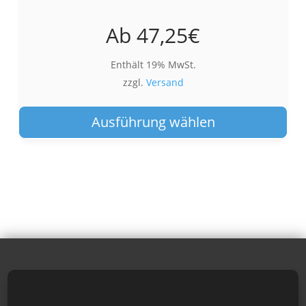
Ab
47,25
€
Enthält 19% MwSt.
zzgl.
Versand
Die
Pro
Ausführung wählen
wei
meh
Var
auf.
Die
Opt
kön
auf
der
Pro