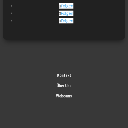
gew
Folgen
wer
Folgen
Folgen
Kontakt
Über Uns
Webcams