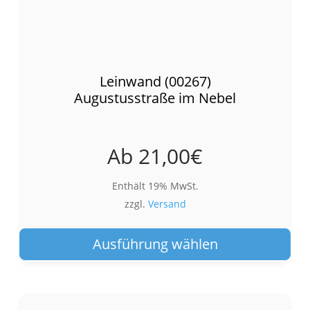
Leinwand (00267)
Augustusstraße im Nebel
Ab
21,00
€
Enthält 19% MwSt.
zzgl.
Versand
Die
Pro
Ausführung wählen
wei
meh
Var