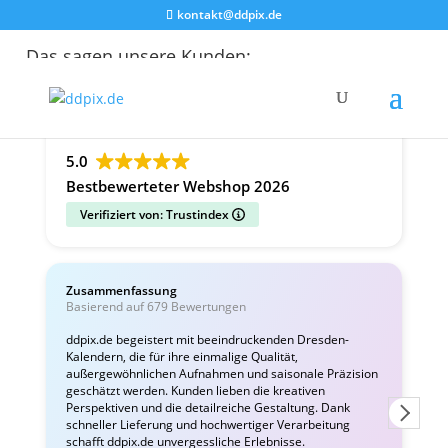
kontakt@ddpix.de
Das sagen unsere Kunden:
Alle Bewertungen
Google
Facebook
5.0
Bestbewerteter Webshop 2026
Verifiziert von: Trustindex
Zusammenfassung
C
Basierend auf 679 Bewertungen
v
ddpix.de begeistert mit beeindruckenden Dresden-
Kalendern, die für ihre einmalige Qualität,
W
außergewöhnlichen Aufnahmen und saisonale Präzision
i
geschätzt werden. Kunden lieben die kreativen
Perspektiven und die detailreiche Gestaltung. Dank
schneller Lieferung und hochwertiger Verarbeitung
schafft ddpix.de unvergessliche Erlebnisse.