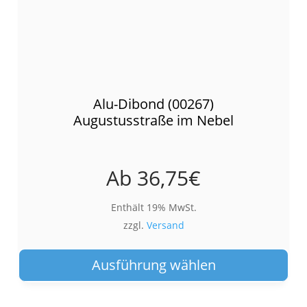
Alu-Dibond (00267)
Augustusstraße im Nebel
Ab
36,75
€
Enthält 19% MwSt.
zzgl.
Versand
Die
Pro
Ausführung wählen
wei
meh