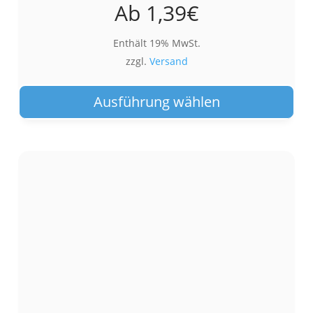
Ab
1,39
€
Enthält 19% MwSt.
zzgl.
Versand
Die
Pro
Ausführung wählen
wei
meh
Var
auf.
Die
Opt
kön
auf
der
Pro
gew